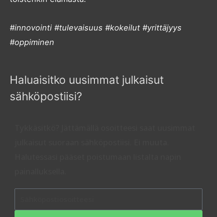
#innovointi #tulevaisuus #kokeilut #yrittäjyys
#oppiminen
Haluaisitko uusimmat julkaisut
sähköpostiisi?
Tykkäsitkö? Jättämällä osoitteesi saat uusimmat
julkaisut suoraan sähköpostiisi. Ei muuta.
Halutessasi pääset poistumaan listalta napin
painalluksella.