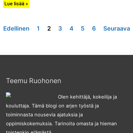
Lue lisää »
Edellinen
1
2
3
4
5
6
Seuraava
Teemu Ruohonen
Olen kehittäjä, kokeilija ja
kouluttaja. Tämä blogi on arjen työstä ja
toiminnasta nousevia ajatuksia ja
oppimiskokemuksia. Tarinoita omasta ja hieman
toistenkin elämästä.