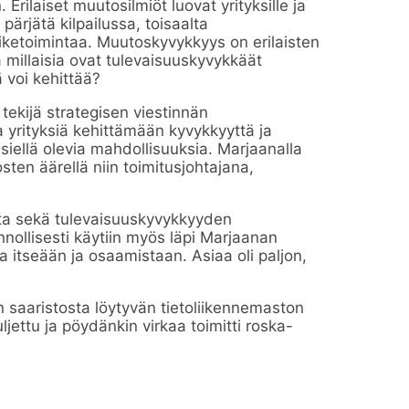
rilaiset muutosilmiöt luovat yrityksille ja
 pärjätä kilpailussa, toisaalta
iiketoimintaa.
Muutoskyvykkyys on erilaisten
a millaisia ovat tulevaisuuskyvykkäät
 voi kehittää?
 tekijä strategisen viestinnän
 yrityksiä kehittämään kyvykkyyttä ja
siellä olevia mahdollisuuksia.
Marjaanalla
sten äärellä niin toimitusjohtajana,
ta sekä tulevaisuuskyvykkyyden
nnollisesti käytiin myös läpi Marjaanan
itseään ja osaamistaan. Asiaa oli paljon,
n saaristosta löytyvän tietoliikennemaston
uljettu ja pöydänkin virkaa toimitti roska-