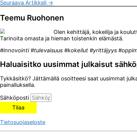
Seuraava Artikkeli
→
Teemu Ruohonen
Olen kehittäjä, kokeilija ja koul
Tarinoita omasta ja hieman toistenkin elämästä.
#innovointi #tulevaisuus #kokeilut #yrittäjyys #oppi
Haluaisitko uusimmat julkaisut sähkö
Tykkäsitkö? Jättämällä osoitteesi saat uusimmat julka
painalluksella.
Sähköposti
Tilaa
Tietosuojaseloste