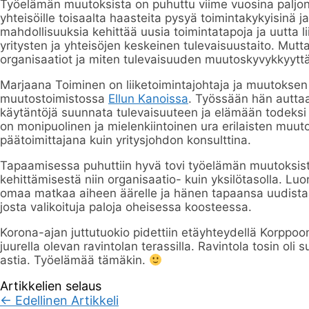
Työelämän muutoksista on puhuttu viime vuosina paljon. E
yhteisöille toisaalta haasteita pysyä toimintakykyisinä ja
mahdollisuuksia kehittää uusia toimintatapoja ja uutta l
yritysten ja yhteisöjen keskeinen tulevaisuustaito. Mutt
organisaatiot ja miten tulevaisuuden muutoskyvykkyyttä
Marjaana Toiminen on
liiketoimintajohtaja ja muutoksen
muutostoimistossa
Ellun Kanoissa
.
T
yössään hän auttaa
käytäntöjä suunnata tulevaisuuteen ja elämään todeksi 
on monipuolinen ja mielenkiintoinen ura erilaisten muuto
päätoimittajana kuin yritysjohdon konsulttina.
Tapaamisessa puhuttiin hyvä tovi työelämän muutoksis
kehittämisestä niin organisaatio- kuin yksilötasolla. Luo
omaa matkaa aiheen äärelle ja hänen tapaansa uudistaa 
josta valikoituja paloja oheisessa koosteessa.
Korona-ajan juttutuokio pidettiin etäyhteydellä Korppoo
juurella olevan ravintolan terassilla. Ravintola tosin oli s
astia. Työelämää tämäkin.
Artikkelien selaus
←
Edellinen Artikkeli