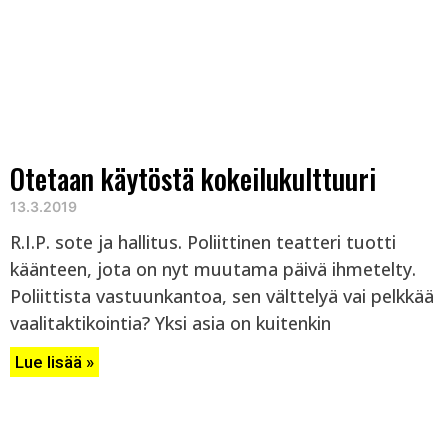
Otetaan käytöstä kokeilukulttuuri
13.3.2019
R.I.P. sote ja hallitus. Poliittinen teatteri tuotti
käänteen, jota on nyt muutama päivä ihmetelty.
Poliittista vastuunkantoa, sen välttelyä vai pelkkää
vaalitaktikointia? Yksi asia on kuitenkin
Lue lisää »