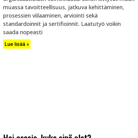
muassa tavoitteellisuus, jatkuva kehittäminen,
prosessien viilaaminen, arviointi sekä
standardoinnit ja sertifioinnit. Laatutyö voikin
saada nopeasti
Lue lisää »
Hei osaaja, kuka sinä olet?