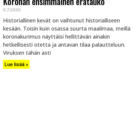
Koronan ensimmäinen erätauko
5.7.2020
Historiallinen kevät on vaihtunut historialliseen
kesään. Toisin kuin osassa suurta maailmaa, meillä
koronakurimus näyttäisi hellittävän ainakin
hetkellisesti otetta ja antavan tilaa palautteluun.
Viruksen tähän asti
Lue lisää »