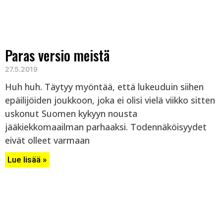
Paras versio meistä
27.5.2019
Huh huh. Täytyy myöntää, että lukeuduin siihen
epäilijöiden joukkoon, joka ei olisi vielä viikko sitten
uskonut Suomen kykyyn nousta
jääkiekkomaailman parhaaksi. Todennäköisyydet
eivät olleet varmaan
Lue lisää »