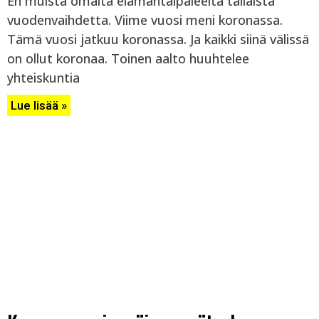
En muista omalta elämäntaipaleelta tällaista
vuodenvaihdetta. Viime vuosi meni koronassa.
Tämä vuosi jatkuu koronassa. Ja kaikki siinä välissä
on ollut koronaa. Toinen aalto huuhtelee
yhteiskuntia
Lue lisää »