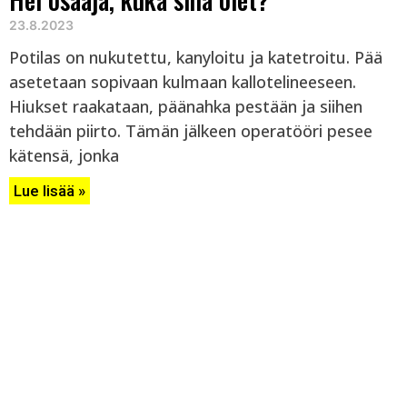
23.8.2023
Potilas on nukutettu, kanyloitu ja katetroitu. Pää
asetetaan sopivaan kulmaan kallotelineeseen.
Hiukset raakataan, päänahka pestään ja siihen
tehdään piirto. Tämän jälkeen operatööri pesee
kätensä, jonka
Lue lisää »