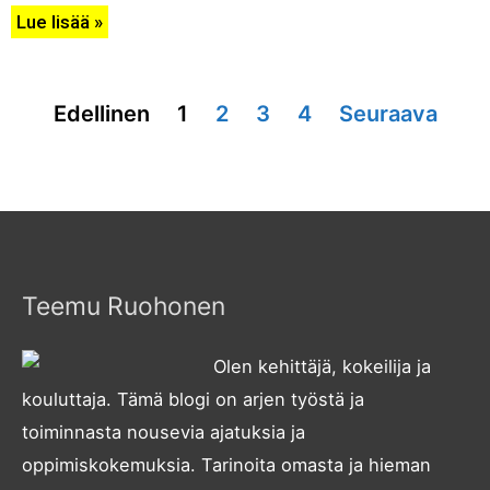
Lue lisää »
Edellinen
1
2
3
4
Seuraava
Teemu Ruohonen
Olen kehittäjä, kokeilija ja
kouluttaja. Tämä blogi on arjen työstä ja
toiminnasta nousevia ajatuksia ja
oppimiskokemuksia. Tarinoita omasta ja hieman