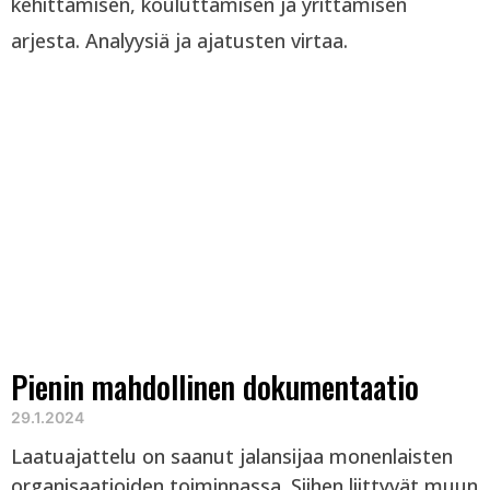
kehittämisen, kouluttamisen ja yrittämisen
arjesta. Analyysiä ja ajatusten virtaa.
Pienin mahdollinen dokumentaatio
29.1.2024
Laatuajattelu on saanut jalansijaa monenlaisten
organisaatioiden toiminnassa. Siihen liittyvät muun