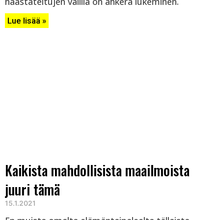
haastateltujen välillä on ahkera lukeminen.
Lue lisää »
Kaikista mahdollisista maailmoista
juuri tämä
15.1.2021