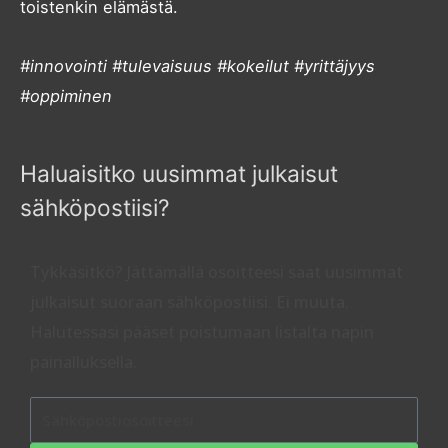
toistenkin elämästä.
#innovointi #tulevaisuus #kokeilut #yrittäjyys
#oppiminen
Haluaisitko uusimmat julkaisut
sähköpostiisi?
Tykkäsitkö? Jättämällä osoitteesi saat uusimmat
julkaisut suoraan sähköpostiisi. Ei muuta.
Halutessasi pääset poistumaan listalta napin
painalluksella.