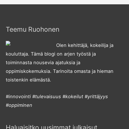
Teemu Ruohonen
Olen kehittäjä, kokeilija ja
kouluttaja. Tämä blogi on arjen työstä ja
toiminnasta nousevia ajatuksia ja
oppimiskokemuksia. Tarinoita omasta ja hieman
toistenkin elämästä.
#innovointi #tulevaisuus #kokeilut #yrittäjyys
#oppiminen
Haluaisitko uusimmat julkaisut