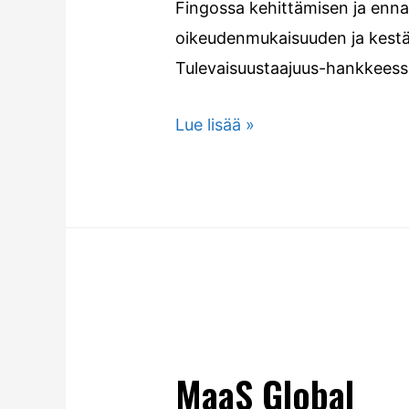
Fingossa kehittämisen ja enn
oikeudenmukaisuuden ja kestäv
Tulevaisuustaajuus-hankkeess
Lue lisää »
MaaS Global