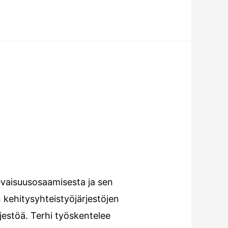
levaisuusosaamisesta ja sen
 kehitysyhteistyöjärjestöjen
rjestöä. Terhi työskentelee