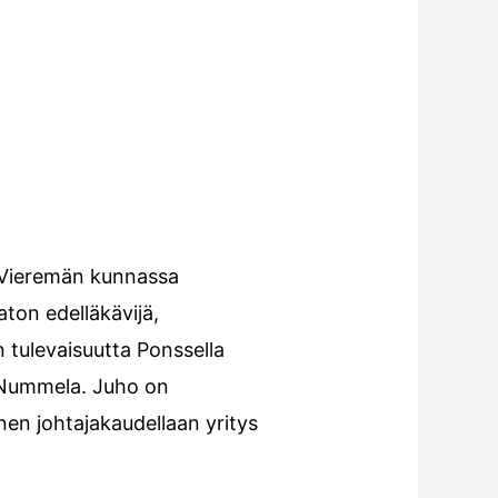
 Vieremän kunnassa
ton edelläkävijä,
 tulevaisuutta Ponssella
o Nummela. Juho on
nen johtajakaudellaan yritys