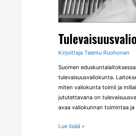
Tulevaisuusvali
Kirjoittaja
Teemu Ruohonen
Suomen eduskuntalaitoksessa 
tulevaisuusvaliokunta. Laitoks
miten valiokunta toimii ja mil
jututettavana on tulevaisuusv
avaa valiokunnan toimintaa ja
Lue lisää »