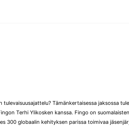
jen tulevaisuusajattelu? Tämänkertaisessa jaksossa tu
Fingon Terhi Ylikosken kanssa. Fingo on suomalaisten
ähes 300 globaalin kehityksen parissa toimivaa jäsenjä