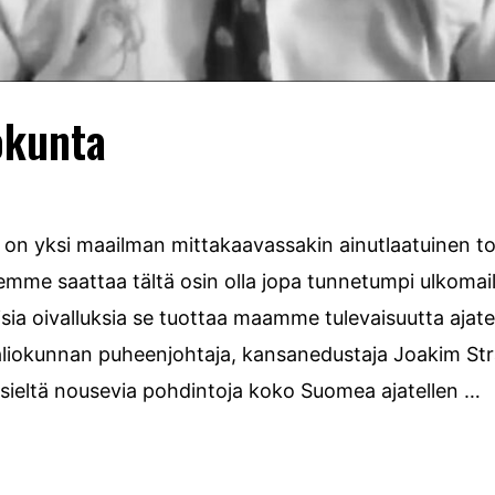
okunta
on yksi maailman mittakaavassakin ainutlaatuinen to
emme saattaa tältä osin olla jopa tunnetumpi ulkomai
laisia oivalluksia se tuottaa maamme tulevaisuutta aja
aliokunnan puheenjohtaja, kansanedustaja Joakim Str
 sieltä nousevia pohdintoja koko Suomea ajatellen …