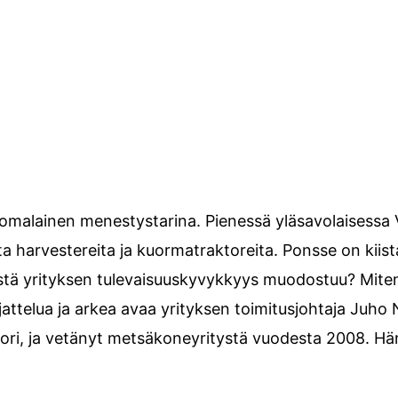
malainen menestystarina. Pienessä yläsavolaisessa
 harvestereita ja kuormatraktoreita. Ponsse on kiista
istä yrityksen tulevaisuuskyvykkyys muodostuu? Miten
ttelua ja arkea avaa yrityksen toimitusjohtaja Juh
tori, ja vetänyt metsäkoneyritystä vuodesta 2008. Hä