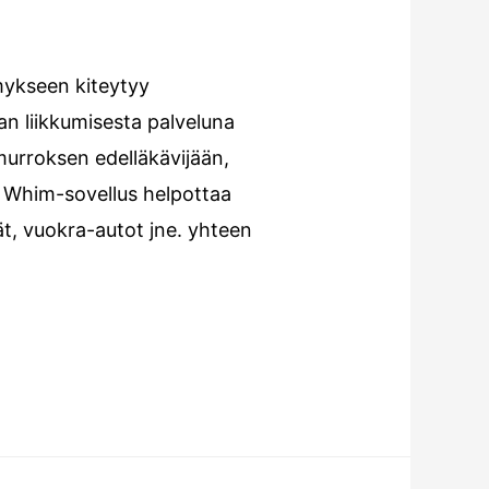
ymykseen kiteytyy
aan liikkumisesta palveluna
murroksen edelläkävijään,
 Whim-sovellus helpottaa
ät, vuokra-autot jne. yhteen