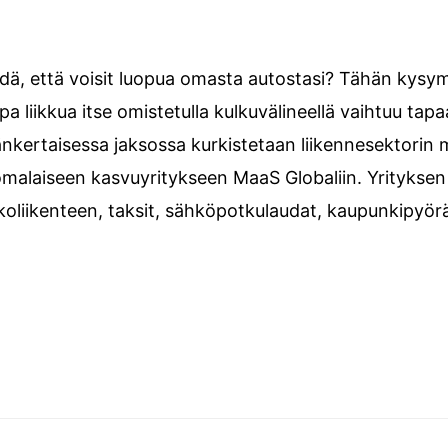
tehdä, että voisit luopua omasta autostasi? Tähän kys
a liikkua itse omistetulla kulkuvälineellä vaihtuu tap
nkertaisessa jaksossa kurkistetaan liikennesektorin 
malaiseen kasvuyritykseen MaaS Globaliin. Yrityksen
kkoliikenteen, taksit, sähköpotkulaudat, kaupunkipyör