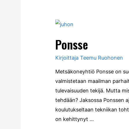
Ponsse
Kirjoittaja
Teemu Ruohonen
Metsäkoneyhtiö Ponsse on suo
valmistetaan maailman parhaita
tulevaisuuden tekijä. Mutta m
tehdään? Jaksossa Ponssen aja
koulutukseltaan tekniikan toh
on kehittynyt …