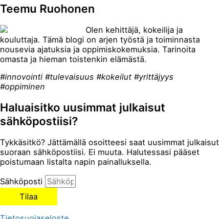
Teemu Ruohonen
Olen kehittäjä, kokeilija ja
kouluttaja. Tämä blogi on arjen työstä ja toiminnasta
nousevia ajatuksia ja oppimiskokemuksia. Tarinoita
omasta ja hieman toistenkin elämästä.
#innovointi #tulevaisuus #kokeilut #yrittäjyys
#oppiminen
Haluaisitko uusimmat julkaisut
sähköpostiisi?
Tykkäsitkö? Jättämällä osoitteesi saat uusimmat julkaisut
suoraan sähköpostiisi. Ei muuta. Halutessasi pääset
poistumaan listalta napin painalluksella.
Sähköposti
Tilaa
Tietosuojaseloste