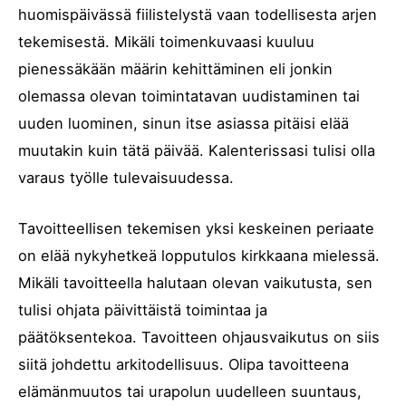
huomispäivässä fiilistelystä vaan todellisesta arjen
tekemisestä. Mikäli toimenkuvaasi kuuluu
pienessäkään määrin kehittäminen eli jonkin
olemassa olevan toimintatavan uudistaminen tai
uuden luominen, sinun itse asiassa pitäisi elää
muutakin kuin tätä päivää. Kalenterissasi tulisi olla
varaus työlle tulevaisuudessa.
Tavoitteellisen tekemisen yksi keskeinen periaate
on elää nykyhetkeä lopputulos kirkkaana mielessä.
Mikäli tavoitteella halutaan olevan vaikutusta, sen
tulisi ohjata päivittäistä toimintaa ja
päätöksentekoa. Tavoitteen ohjausvaikutus on siis
siitä johdettu arkitodellisuus. Olipa tavoitteena
elämänmuutos tai urapolun uudelleen suuntaus,