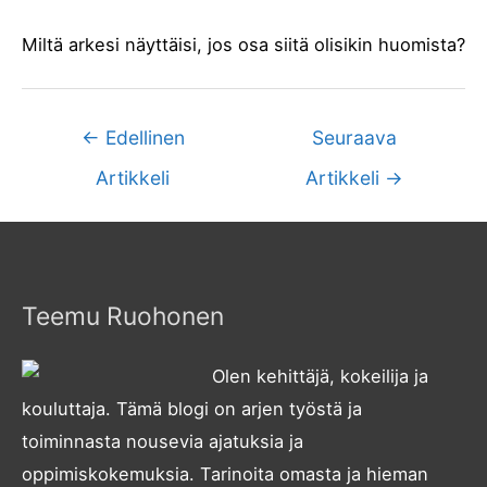
Miltä arkesi näyttäisi, jos osa siitä olisikin huomista?
Artikkelien
←
Edellinen
Seuraava
selaus
Artikkeli
Artikkeli
→
Teemu Ruohonen
Olen kehittäjä, kokeilija ja
kouluttaja. Tämä blogi on arjen työstä ja
toiminnasta nousevia ajatuksia ja
oppimiskokemuksia. Tarinoita omasta ja hieman