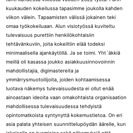
kuukauden kokeilussa tapasimme joukolla kahden
viikon välein. Tapaamisten välissä jokainen teki
omaa työkokeiluaan. Alun visiotyössä kuviteltu
tulevaisuus purettiin henkilökohtaisiin
tehtävänkuviin, joita kokeiltiin elää todeksi
minimaalisella ajankäytöllä. Ja se toimi. Yht´äkkiä
meillä oli kasassa joukko asiakkuusinnovoinnin
mahdollistajia, digimastereita ja
ymmärrysmuotoilijoita, joiden kohtaamisessa
luotava näkemys tulevaisuudesta ei ollut enää
ainoastaan ideoita vaan omakohtaista organisaation
mahdollisessa tulevaisuudessa tehdyistä
opintomatkoista syntynyttä kokemustietoa. On eri
asia palata yhteisen suunnittelupöydän äärelle, kun