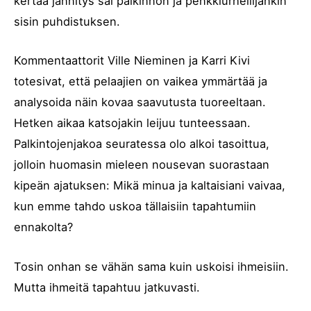
kertaa jännitys sai palkinnon ja penkkiurheilijankin
sisin puhdistuksen.
Kommentaattorit Ville Nieminen ja Karri Kivi
totesivat, että pelaajien on vaikea ymmärtää ja
analysoida näin kovaa saavutusta tuoreeltaan.
Hetken aikaa katsojakin leijuu tunteessaan.
Palkintojenjakoa seuratessa olo alkoi tasoittua,
jolloin huomasin mieleen nousevan suorastaan
kipeän ajatuksen: Mikä minua ja kaltaisiani vaivaa,
kun emme tahdo uskoa tällaisiin tapahtumiin
ennakolta?
Tosin onhan se vähän sama kuin uskoisi ihmeisiin.
Mutta ihmeitä tapahtuu jatkuvasti.