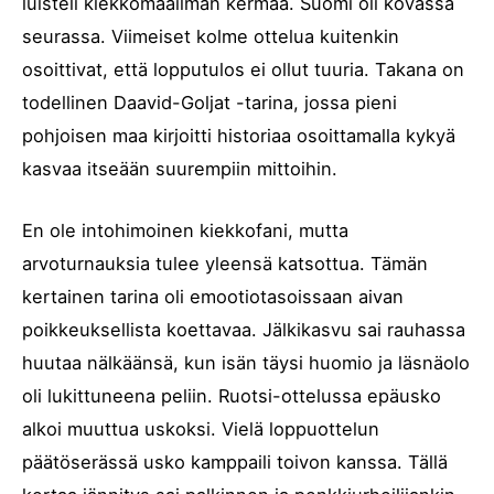
luisteli kiekkomaailman kermaa. Suomi oli kovassa
seurassa. Viimeiset kolme ottelua kuitenkin
osoittivat, että lopputulos ei ollut tuuria. Takana on
todellinen Daavid-Goljat -tarina, jossa pieni
pohjoisen maa kirjoitti historiaa osoittamalla kykyä
kasvaa itseään suurempiin mittoihin.
En ole intohimoinen kiekkofani, mutta
arvoturnauksia tulee yleensä katsottua. Tämän
kertainen tarina oli emootiotasoissaan aivan
poikkeuksellista koettavaa. Jälkikasvu sai rauhassa
huutaa nälkäänsä, kun isän täysi huomio ja läsnäolo
oli lukittuneena peliin. Ruotsi-ottelussa epäusko
alkoi muuttua uskoksi. Vielä loppuottelun
päätöserässä usko kamppaili toivon kanssa. Tällä